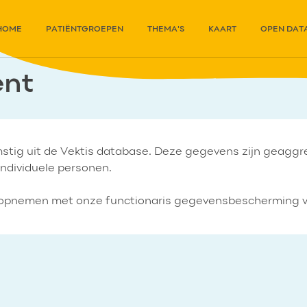
HOME
PATIËNTGROEPEN
THEMA'S
KAART
OPEN DAT
ent
omstig uit de Vektis database. Deze gegevens zijn geagg
 individuele personen.
ct opnemen met onze functionaris gegevensbescherming 