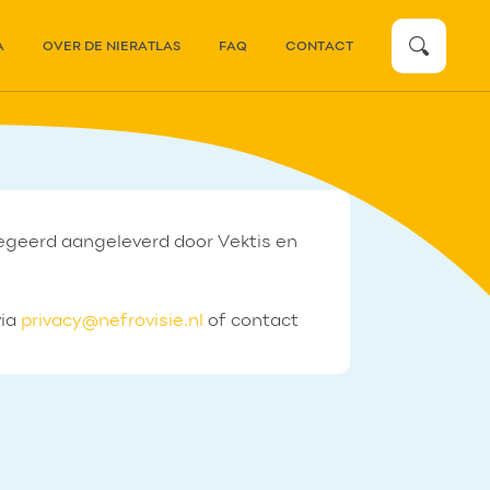
zoeken
A
OVER DE NIERATLAS
FAQ
CONTACT
regeerd aangeleverd door Vektis en
via
privacy@nefrovisie.nl
of contact