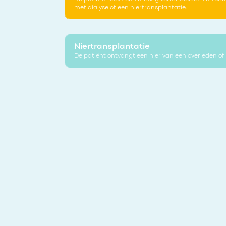
met dialyse of een niertransplantatie.
Niertransplantatie
De patiënt ontvangt een nier van een overleden of