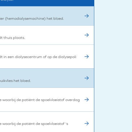
tnier (hemodialysemachine) het bloed.
 thuis plaats.
 in een dialysecentrum of op de dialysepoli
buikvlies het bloed.
se waarbij de patiënt de spoelvloeistof overdag
e waarbij de patiënt de spoelvloeistof 's