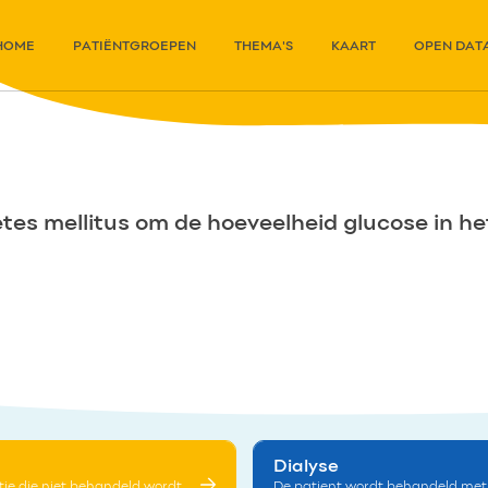
HOME
PATIËNTGROEPEN
THEMA'S
KAART
OPEN DAT
es mellitus om de hoeveelheid glucose in het
Dialyse
tie die niet behandeld wordt
De patient wordt behandeld met 