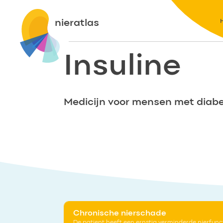
nieratlas
Insuline
Medicijn voor mensen met diabet
Chronische nierschade
De patient heeft een ernstig verminderde nierfunc