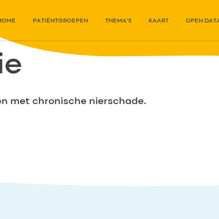
HOME
PATIËNTGROEPEN
THEMA'S
KAART
OPEN DAT
ie
n met chronische nierschade.