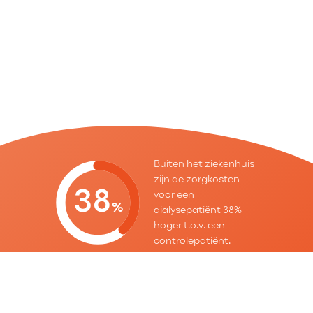
Buiten het ziekenhuis
zijn de zorgkosten
38
voor een
%
dialysepatiënt 38%
hoger t.o.v. een
controlepatiënt.