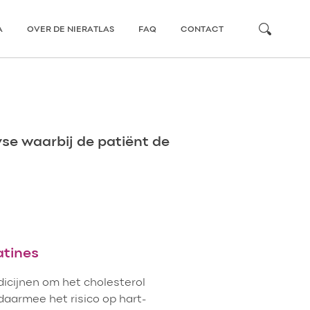
zoeken
A
OVER DE NIERATLAS
FAQ
CONTACT
se waarbij de patiënt de
atines
icijnen om het cholesterol
daarmee het risico op hart-