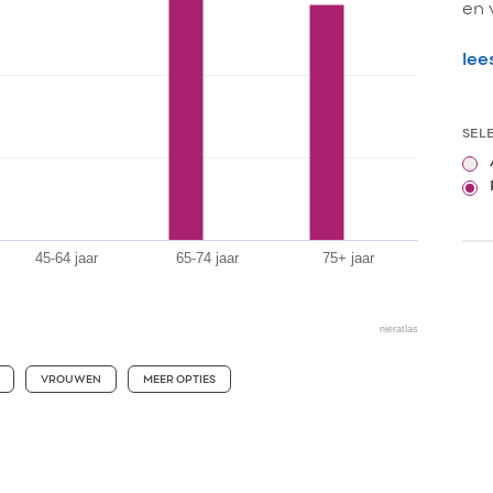
en 
lee
SEL
45-64 jaar
65-74 jaar
75+ jaar
nieratlas
VROUWEN
MEER OPTIES