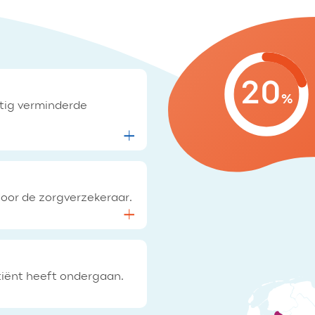
20
%
tig verminderde
door de zorgverzekeraar.
tiënt heeft ondergaan.