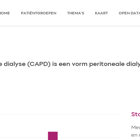
HOME
PATIËNTGROEPEN
THEMA'S
KAART
OPEN DAT
dialyse (CAPD) is een vorm peritoneale dialy
St
Med
en 