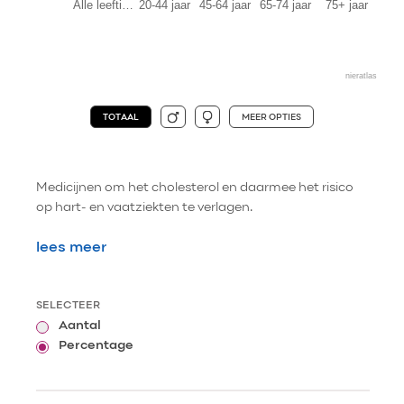
Alle leefti…
20-44 jaar
45-64 jaar
65-74 jaar
75+ jaar
nieratlas
TOTAAL
MEER OPTIES
Medicijnen om het cholesterol en daarmee het risico
op hart- en vaatziekten te verlagen.
lees meer
SELECTEER
Aantal
Percentage