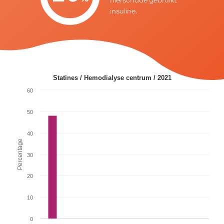
nierschade gebruikt
insuline.
Statines / Hemodialyse centrum / 2021
60
50
40
Percentage
30
20
10
0